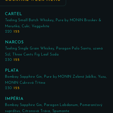
CARTEL
Teeling Small Batch Whiskey, Pure by MONIN Broskev &
Meruňka, Cukr, Veggwhite
220
155
NARCOS
Teeling Single Grain Whiskey, Paragon Palo Santo, uzená
Sůl, Three Cents Fig Leaf Soda
230
155
PLATA
Bombay Sapphire Gin, Pure by MONIN Zelené Jablko, Yuzu,
MONIN Cukrová Třtina
230
155
IMPÉRIA
Bombay Sapphire Gin, Paragon Labdanum, Pomerančový
suprdžus, Citronová Tráva, Spumante